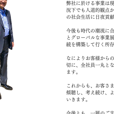
弊社に於ける事業は
況下でも人道的観点
の社会生活に日夜貢
今後も時代の潮流に
とグローバルな事業
続を構築して行く所
なによりお客様から
切に、全社員一丸と
ます。
これからも、お客さ
傾聴し、考え続け、
いきます。
今後とも、一層のご